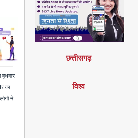
छत्तीसगढ़
े बुधवार
विश्व
विर का
ोगों ने