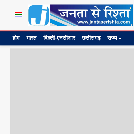
होम
भारत
दिल्ली-एनसीआर
छत्तीसगढ़
राज्य