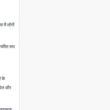
 में लोगों
नियमित रूप
ी के
कपिल और
ो जागरूक