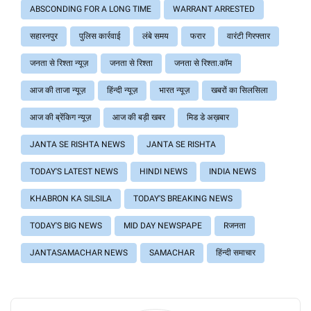
ABSCONDING FOR A LONG TIME
WARRANT ARRESTED
सहारनपुर
पुलिस कार्रवाई
लंबे समय
फरार
वारंटी गिरफ्तार
जनता से रिश्ता न्यूज़
जनता से रिश्ता
जनता से रिश्ता.कॉम
आज की ताजा न्यूज़
हिंन्दी न्यूज़
भारत न्यूज़
खबरों का सिलसिला
आज की ब्रेंकिग न्यूज़
आज की बड़ी खबर
मिड डे अख़बार
JANTA SE RISHTA NEWS
JANTA SE RISHTA
TODAY'S LATEST NEWS
HINDI NEWS
INDIA NEWS
KHABRON KA SILSILA
TODAY'S BREAKING NEWS
TODAY'S BIG NEWS
MID DAY NEWSPAPE
Rजनता
JANTASAMACHAR NEWS
SAMACHAR
हिंन्दी समाचार