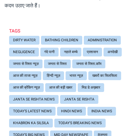
कदम उठाए जाते हैं।
TAGS
DIRTY WATER
BATHING CHILDREN
ADMINISTRATION
NEGLIGENCE
गंदे पानी
नहाते बच्चे
प्रशासन
अनदेखी
जनता से रिश्ता न्यूज़
जनता से रिश्ता
जनता से रिश्ता.कॉम
आज की ताजा न्यूज़
हिंन्दी न्यूज़
भारत न्यूज़
खबरों का सिलसिला
आज की ब्रेंकिग न्यूज़
आज की बड़ी खबर
मिड डे अख़बार
JANTA SE RISHTA NEWS
JANTA SE RISHTA
TODAY'S LATEST NEWS
HINDI NEWS
INDIA NEWS
KHABRON KA SILSILA
TODAY'S BREAKING NEWS
TODAY'S BIG NEWS
MID DAY NEWSPAPE
Rजनता