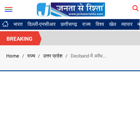
भारत
दिल्ली-एनसीआर
छत्तीसगढ़
राज्य
विश्व
खेल
व्यापार
म
BREAKING
Home
राज्य
उत्तर प्रदेश
Deoband में अवैध...
/
/
/