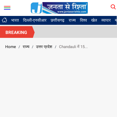
भारत
दिल्ली-एनसीआर
छत्तीसगढ़
राज्य
विश्व
खेल
व्यापार
म
BREAKING
Home
राज्य
उत्तर प्रदेश
Chandauli में 15...
/
/
/