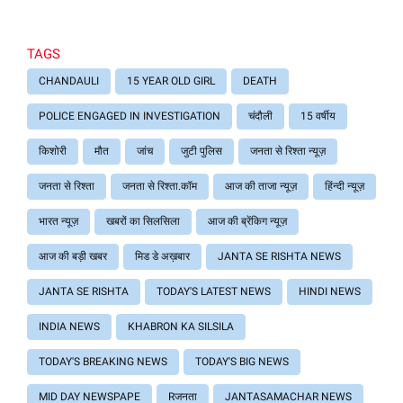
TAGS
CHANDAULI
15 YEAR OLD GIRL
DEATH
POLICE ENGAGED IN INVESTIGATION
चंदौली
15 वर्षीय
किशोरी
मौत
जांच
जुटी पुलिस
जनता से रिश्ता न्यूज़
जनता से रिश्ता
जनता से रिश्ता.कॉम
आज की ताजा न्यूज़
हिंन्दी न्यूज़
भारत न्यूज़
खबरों का सिलसिला
आज की ब्रेंकिग न्यूज़
आज की बड़ी खबर
मिड डे अख़बार
JANTA SE RISHTA NEWS
JANTA SE RISHTA
TODAY'S LATEST NEWS
HINDI NEWS
INDIA NEWS
KHABRON KA SILSILA
TODAY'S BREAKING NEWS
TODAY'S BIG NEWS
MID DAY NEWSPAPE
Rजनता
JANTASAMACHAR NEWS