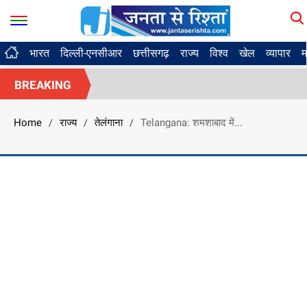
भारत
दिल्ली-एनसीआर
छत्तीसगढ़
राज्य
विश्व
खेल
व्यापार
म
BREAKING
Home
राज्य
तेलंगाना
Telangana: शमशाबाद में...
/
/
/