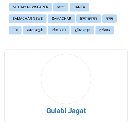
MID DAY NEWSPAPER
जनता
JANTA
SAMACHAR NEWS
SAMACHAR
हिंन्दी समाचार
पंजाब
FBI
जबरन वसूली
टांडा SHO
पुलिस लाइन
ट्रांसफर
Gulabi Jagat