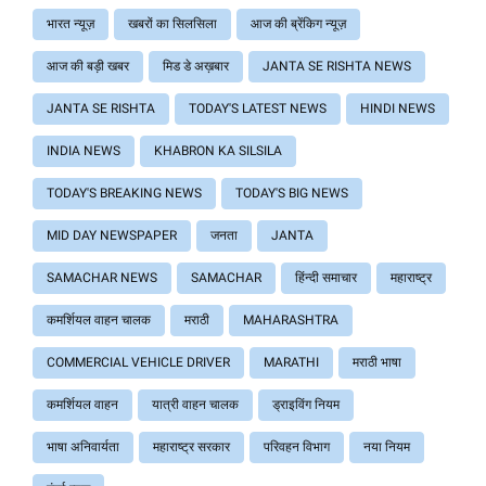
भारत न्यूज़
खबरों का सिलसिला
आज की ब्रेंकिग न्यूज़
आज की बड़ी खबर
मिड डे अख़बार
JANTA SE RISHTA NEWS
JANTA SE RISHTA
TODAY'S LATEST NEWS
HINDI NEWS
INDIA NEWS
KHABRON KA SILSILA
TODAY'S BREAKING NEWS
TODAY'S BIG NEWS
MID DAY NEWSPAPER
जनता
JANTA
SAMACHAR NEWS
SAMACHAR
हिंन्दी समाचार
महाराष्ट्र
कमर्शियल वाहन चालक
मराठी
MAHARASHTRA
COMMERCIAL VEHICLE DRIVER
MARATHI
मराठी भाषा
कमर्शियल वाहन
यात्री वाहन चालक
ड्राइविंग नियम
भाषा अनिवार्यता
महाराष्ट्र सरकार
परिवहन विभाग
नया नियम