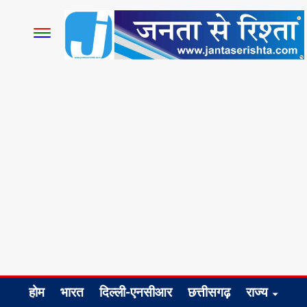
होम
भारत
दिल्ली-एनसीआर
छत्तीसगढ़
राज्य