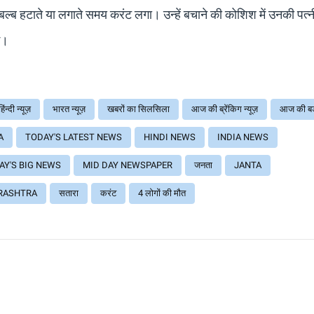
ल्ब हटाते या लगाते समय करंट लगा। उन्हें बचाने की कोशिश में उनकी पत्
ई।
हिंन्दी न्यूज़
भारत न्यूज़
खबरों का सिलसिला
आज की ब्रेंकिग न्यूज़
आज की ब
A
TODAY'S LATEST NEWS
HINDI NEWS
INDIA NEWS
AY'S BIG NEWS
MID DAY NEWSPAPER
जनता
JANTA
RASHTRA
सतारा
करंट
4 लोगों की मौत