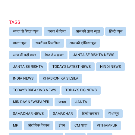
TAGS
जनता से रिश्ता न्यूज़
जनता से रिश्ता
आज की ताजा न्यूज़
हिंन्दी न्यूज़
भारत न्यूज़
खबरों का सिलसिला
आज की ब्रेंकिग न्यूज़
आज की बड़ी खबर
मिड डे अख़बार
JANTA SE RISHTA NEWS
JANTA SE RISHTA
TODAY'S LATEST NEWS
HINDI NEWS
INDIA NEWS
KHABRON KA SILSILA
TODAY'S BREAKING NEWS
TODAY'S BIG NEWS
MID DAY NEWSPAPER
जनता
JANTA
SAMACHAR NEWS
SAMACHAR
हिंन्दी समाचार
पीथमपुर
MP
औद्योगिक विकास
इंजन
CM यादव
PITHAMPUR