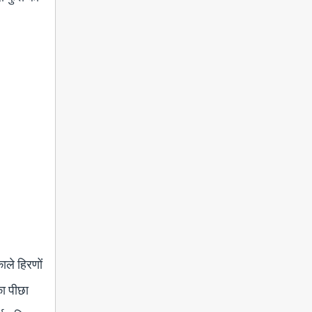
ाले हिरणों
का पीछा