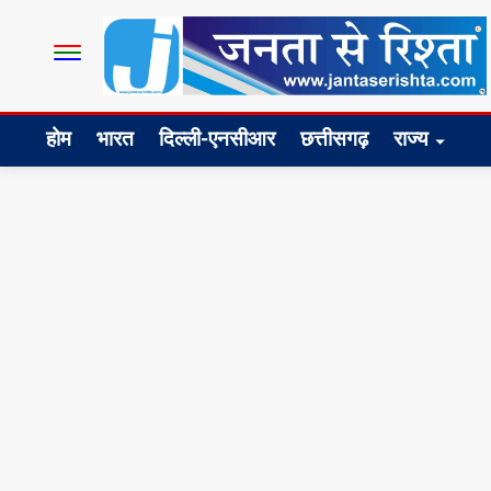
होम
भारत
दिल्ली-एनसीआर
छत्तीसगढ़
राज्य