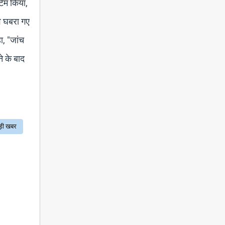
्टम किया,
वे घबरा गए
ा, "जांच
े के बाद
ड़ी खबर