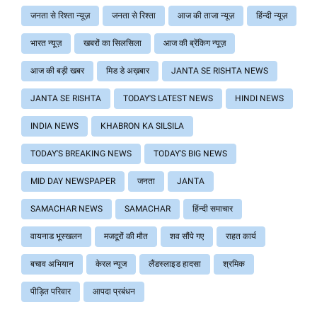
जनता से रिश्ता न्यूज़
जनता से रिश्ता
आज की ताजा न्यूज़
हिंन्दी न्यूज़
भारत न्यूज़
खबरों का सिलसिला
आज की ब्रेंकिग न्यूज़
आज की बड़ी खबर
मिड डे अख़बार
JANTA SE RISHTA NEWS
JANTA SE RISHTA
TODAY'S LATEST NEWS
HINDI NEWS
INDIA NEWS
KHABRON KA SILSILA
TODAY'S BREAKING NEWS
TODAY'S BIG NEWS
MID DAY NEWSPAPER
जनता
JANTA
SAMACHAR NEWS
SAMACHAR
हिंन्दी समाचार
वायनाड भूस्खलन
मजदूरों की मौत
शव सौंपे गए
राहत कार्य
बचाव अभियान
केरल न्यूज
लैंडस्लाइड हादसा
श्रमिक
पीड़ित परिवार
आपदा प्रबंधन