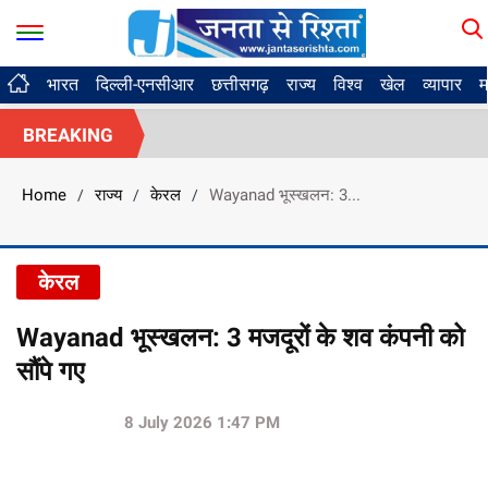
भारत
दिल्ली-एनसीआर
छत्तीसगढ़
राज्य
विश्व
खेल
व्यापार
म
BREAKING
Home
राज्य
केरल
Wayanad भूस्खलन: 3...
/
/
/
केरल
Wayanad भूस्खलन: 3 मजदूरों के शव कंपनी को
सौंपे गए
8 July 2026 1:47 PM