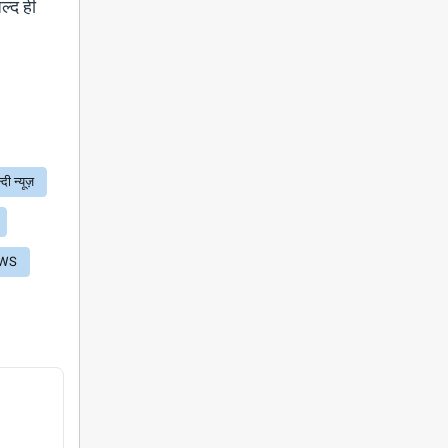
ल्द ही
न्दी न्यूज़
EWS