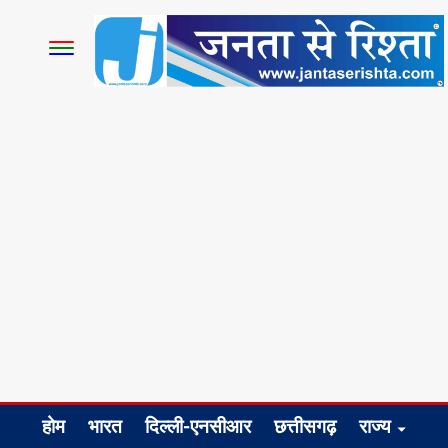
होम
भारत
दिल्ली-एनसीआर
छत्तीसगढ़
राज्य