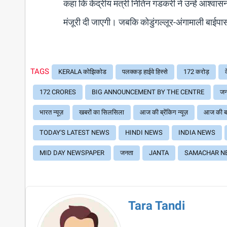
कहा कि केंद्रीय मंत्री नितिन गडकरी ने उन्हें आश्वा
मंजूरी दी जाएगी। जबकि कोडुंगल्लूर-अंगामाली बाईपास
TAGS
KERALA कोझिकोड
पलक्कड़ हाईवे हिस्से
172 करोड़
172 CRORES
BIG ANNOUNCEMENT BY THE CENTRE
जनत
भारत न्यूज़
खबरों का सिलसिला
आज की ब्रेंकिग न्यूज़
आज की ब
TODAY'S LATEST NEWS
HINDI NEWS
INDIA NEWS
MID DAY NEWSPAPER
जनता
JANTA
SAMACHAR N
Tara Tandi