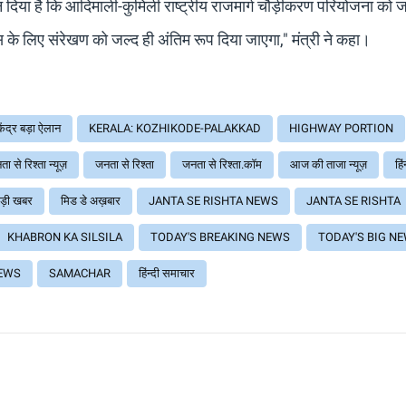
सन दिया है कि आदिमाली-कुमिली राष्ट्रीय राजमार्ग चौड़ीकरण परियोजना को ज
 के लिए संरेखण को जल्द ही अंतिम रूप दिया जाएगा," मंत्री ने कहा।
केंद्र बड़ा ऐलान
KERALA: KOZHIKODE-PALAKKAD
HIGHWAY PORTION
ा से रिश्ता न्यूज़
जनता से रिश्ता
जनता से रिश्ता.कॉम
आज की ताजा न्यूज़
हिं
ड़ी खबर
मिड डे अख़बार
JANTA SE RISHTA NEWS
JANTA SE RISHTA
KHABRON KA SILSILA
TODAY'S BREAKING NEWS
TODAY'S BIG N
EWS
SAMACHAR
हिंन्दी समाचार