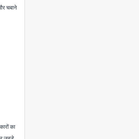
 और चबाने
िकारों का
र जबड़े