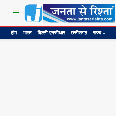
होम
भारत
दिल्ली-एनसीआर
छत्तीसगढ़
राज्य