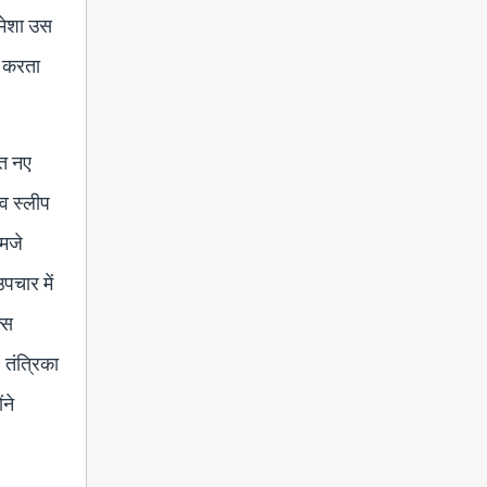
हमेशा उस
स करता
ात नए
िव स्लीप
एमजे
उपचार में
क्स
 तंत्रिका
ंने