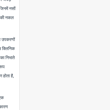
जिनमें नसों
र्द की नकल
ीय उपकरणों
ष क्लिनिक
मिका निभाते
वरूप
ण होता है,
 एक
े कारण