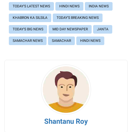
TODAY'S LATEST NEWS
HINDI NEWS
INDIA NEWS
KHABRON KA SILSILA
TODAY'S BREAKING NEWS
TODAY'S BIG NEWS
MID DAY NEWSPAPER
JANTA
SAMACHAR NEWS
SAMACHAR
HINDI NEWS
Shantanu Roy