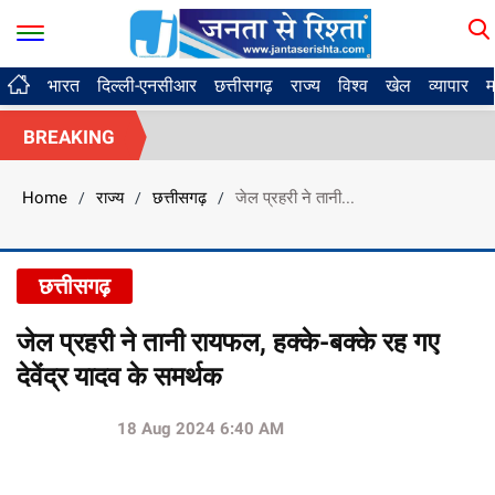
भारत
दिल्ली-एनसीआर
छत्तीसगढ़
राज्य
विश्व
खेल
व्यापार
म
BREAKING
Home
राज्य
छत्तीसगढ़
जेल प्रहरी ने तानी...
/
/
/
छत्तीसगढ़
जेल प्रहरी ने तानी रायफल, हक्के-बक्के रह गए
देवेंद्र यादव के समर्थक
18 Aug 2024 6:40 AM