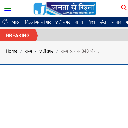
भारत
दिल्ली-एनसीआर
छत्तीसगढ़
राज्य
विश्व
खेल
व्यापार
म
BREAKING
Home
राज्य
छत्तीसगढ़
राज्य स्तर पर 343 और...
/
/
/