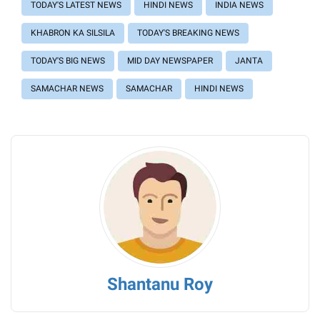
TODAY'S LATEST NEWS
HINDI NEWS
INDIA NEWS
KHABRON KA SILSILA
TODAY'S BREAKING NEWS
TODAY'S BIG NEWS
MID DAY NEWSPAPER
JANTA
SAMACHAR NEWS
SAMACHAR
HINDI NEWS
Shantanu Roy