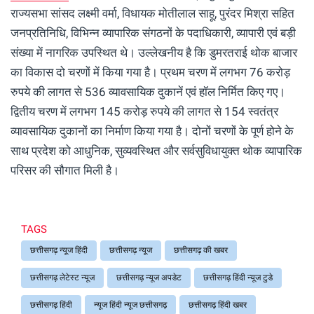
राज्यसभा सांसद लक्ष्मी वर्मा, विधायक मोतीलाल साहू, पुरंदर मिश्रा सहित
जनप्रतिनिधि, विभिन्न व्यापारिक संगठनों के पदाधिकारी, व्यापारी एवं बड़ी
संख्या में नागरिक उपस्थित थे। उल्लेखनीय है कि डुमरतराई थोक बाजार
का विकास दो चरणों में किया गया है। प्रथम चरण में लगभग 76 करोड़
रुपये की लागत से 536 व्यावसायिक दुकानें एवं हॉल निर्मित किए गए।
द्वितीय चरण में लगभग 145 करोड़ रुपये की लागत से 154 स्वतंत्र
व्यावसायिक दुकानों का निर्माण किया गया है। दोनों चरणों के पूर्ण होने के
साथ प्रदेश को आधुनिक, सुव्यवस्थित और सर्वसुविधायुक्त थोक व्यापारिक
परिसर की सौगात मिली है।
TAGS
छत्तीसगढ़ न्यूज हिंदी
छत्तीसगढ़ न्यूज
छत्तीसगढ़ की खबर
छत्तीसगढ़ लेटेस्ट न्यूज
छत्तीसगढ़ न्यूज अपडेट
छत्तीसगढ़ हिंदी न्यूज टुडे
छत्तीसगढ़ हिंदी
न्यूज हिंदी न्यूज छत्तीसगढ़
छत्तीसगढ़ हिंदी खबर