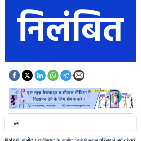
छग
Balod.
बालोद।
छत्तीसगढ़ के बालोद जिले में स्कूल परिसर में लगे हरे-भरे