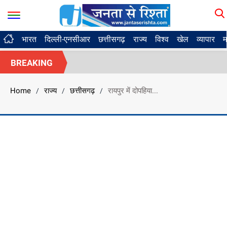
भारत
दिल्ली-एनसीआर
छत्तीसगढ़
राज्य
विश्व
खेल
व्यापार
म
BREAKING
Home
राज्य
छत्तीसगढ़
रायपुर में दोपहिया...
/
/
/