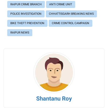
RAIPUR CRIME BRANCH
ANTI CRIME UNIT
POLICE INVESTIGATION
CHHATTISGARH BREAKING NEWS
BIKE THEFT PREVENTION
CRIME CONTROL CAMPAIGN
RAIPUR NEWS
Shantanu Roy