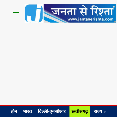
होम
भारत
दिल्ली-एनसीआर
छत्तीसगढ़
राज्य