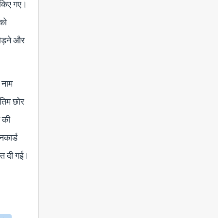
) किए गए।
 को
ोड़ने और
े नाम
ंतिम छोर
े की
नकार्ड
हत दी गई।