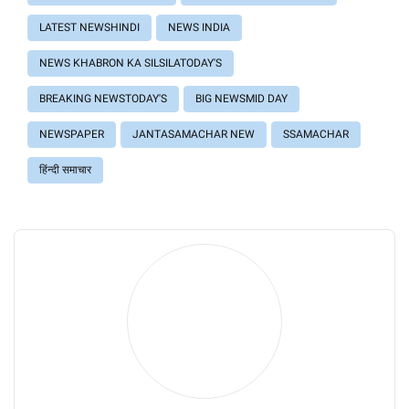
LATEST NEWSHINDI
NEWS INDIA
NEWS KHABRON KA SILSILATODAY'S
BREAKING NEWSTODAY'S
BIG NEWSMID DAY
NEWSPAPER
JANTASAMACHAR NEW
SSAMACHAR
हिंन्दी समाचार