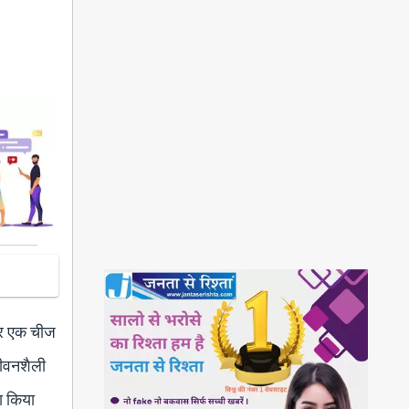
सर एक चीज
जीवनशैली
सा किया