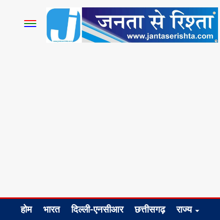
होम
भारत
दिल्ली-एनसीआर
छत्तीसगढ़
राज्य