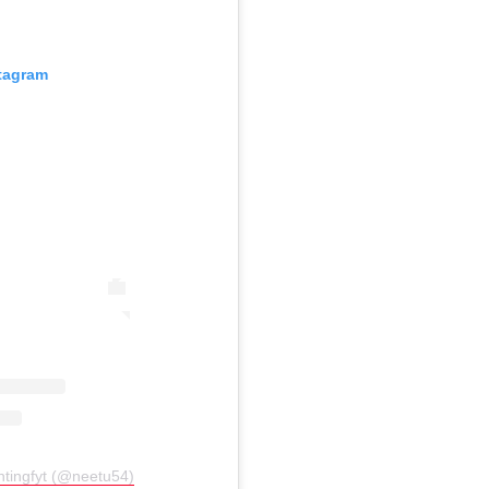
stagram
htingfyt (@neetu54)