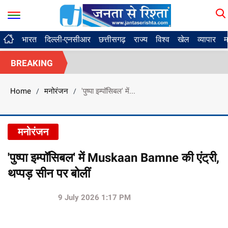
भारत
दिल्ली-एनसीआर
छत्तीसगढ़
राज्य
विश्व
खेल
व्यापार
म
BREAKING
Home
मनोरंजन
'पुष्पा इम्पॉसिबल' में...
/
/
मनोरंजन
'पुष्पा इम्पॉसिबल' में Muskaan Bamne की एंट्री,
थप्पड़ सीन पर बोलीं
9 July 2026 1:17 PM