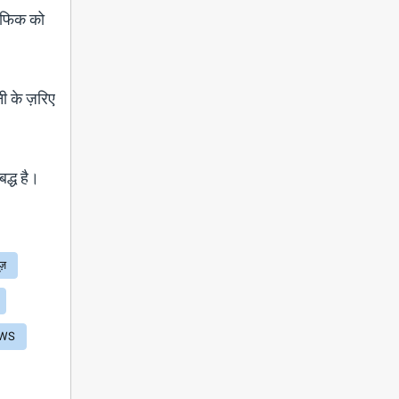
रैफिक को
ी के ज़रिए
द्ध है।
ूज़
EWS