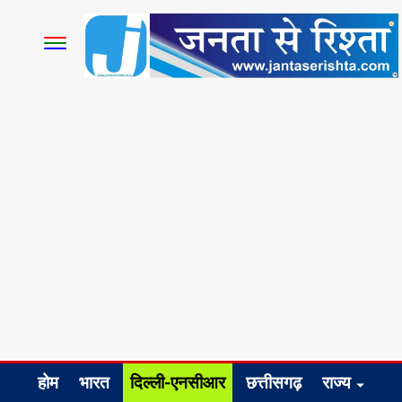
होम
भारत
दिल्ली-एनसीआर
छत्तीसगढ़
राज्य