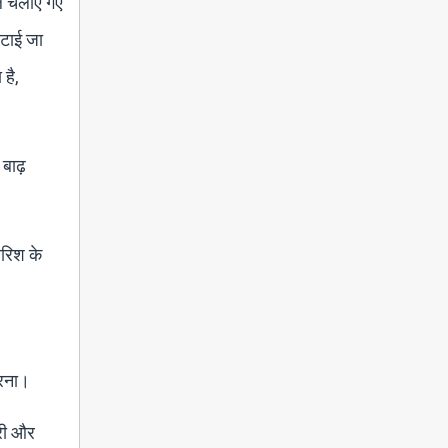
ले चलाए गए
हटाई जा
 है,
 बाढ़
ारिश के
करना।
ारी और