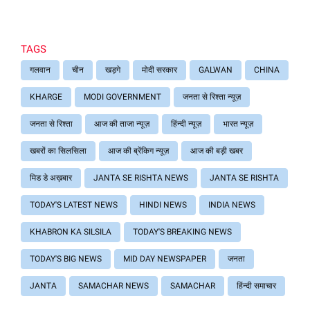
TAGS
गलवान
चीन
खड़गे
मोदी सरकार
GALWAN
CHINA
KHARGE
MODI GOVERNMENT
जनता से रिश्ता न्यूज़
जनता से रिश्ता
आज की ताजा न्यूज़
हिंन्दी न्यूज़
भारत न्यूज़
खबरों का सिलसिला
आज की ब्रेंकिग न्यूज़
आज की बड़ी खबर
मिड डे अख़बार
JANTA SE RISHTA NEWS
JANTA SE RISHTA
TODAY'S LATEST NEWS
HINDI NEWS
INDIA NEWS
KHABRON KA SILSILA
TODAY'S BREAKING NEWS
TODAY'S BIG NEWS
MID DAY NEWSPAPER
जनता
JANTA
SAMACHAR NEWS
SAMACHAR
हिंन्दी समाचार