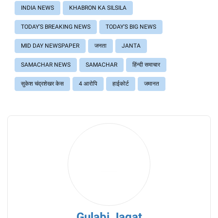
INDIA NEWS
KHABRON KA SILSILA
TODAY'S BREAKING NEWS
TODAY'S BIG NEWS
MID DAY NEWSPAPER
जनता
JANTA
SAMACHAR NEWS
SAMACHAR
हिंन्दी समाचार
सुकेश चंद्रशेखर केस
4 आरोपि
हाईकोर्ट
जमानत
Gulabi Jagat