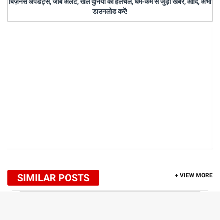
बिज़नेस अपडेट्स, जॉब अलर्ट, खेल दुनिया की हलचल, धर्म-कर्म से जुड़ी खबरें, आदि, अभी
डाउनलोड करें!
SIMILAR POSTS
+ VIEW MORE