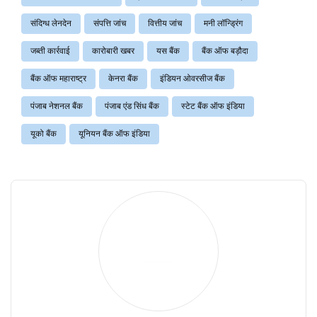
संदिग्ध लेनदेन
संपत्ति जांच
वित्तीय जांच
मनी लॉन्ड्रिंग
जब्ती कार्रवाई
कारोबारी खबर
यस बैंक
बैंक ऑफ बड़ौदा
बैंक ऑफ महाराष्ट्र
केनरा बैंक
इंडियन ओवरसीज बैंक
पंजाब नेशनल बैंक
पंजाब एंड सिंध बैंक
स्टेट बैंक ऑफ इंडिया
यूको बैंक
यूनियन बैंक ऑफ इंडिया