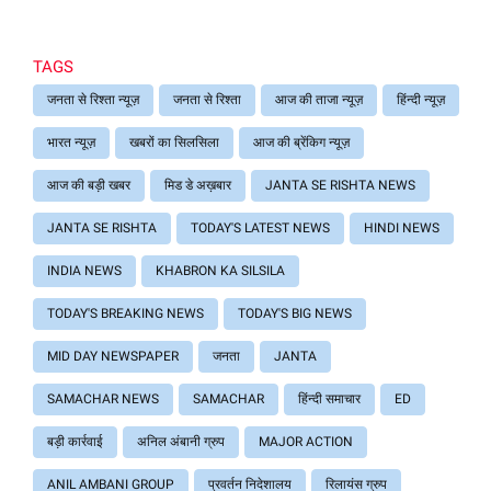
TAGS
जनता से रिश्ता न्यूज़
जनता से रिश्ता
आज की ताजा न्यूज़
हिंन्दी न्यूज़
भारत न्यूज़
खबरों का सिलसिला
आज की ब्रेंकिग न्यूज़
आज की बड़ी खबर
मिड डे अख़बार
JANTA SE RISHTA NEWS
JANTA SE RISHTA
TODAY'S LATEST NEWS
HINDI NEWS
INDIA NEWS
KHABRON KA SILSILA
TODAY'S BREAKING NEWS
TODAY'S BIG NEWS
MID DAY NEWSPAPER
जनता
JANTA
SAMACHAR NEWS
SAMACHAR
हिंन्दी समाचार
ED
बड़ी कार्रवाई
अनिल अंबानी ग्रुप
MAJOR ACTION
ANIL AMBANI GROUP
प्रवर्तन निदेशालय
रिलायंस ग्रुप