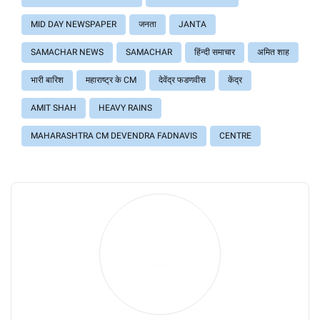
MID DAY NEWSPAPER
जनता
JANTA
SAMACHAR NEWS
SAMACHAR
हिंन्दी समाचार
अमित शाह
भारी बारिश
महाराष्ट्र के CM
देवेंद्र फडणवीस
केंद्र
AMIT SHAH
HEAVY RAINS
MAHARASHTRA CM DEVENDRA FADNAVIS
CENTRE