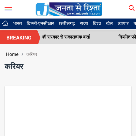
भारत
दिल्ली-एनसीआर
छत्तीसगढ़
राज्य
विश्व
खेल
व्यापार
म
यर्थियों की सरकार से सकारात्मक वार्ता
नियमित फील्ड निरीक्षण कर, 
BREAKING
Home
करियर
/
करियर