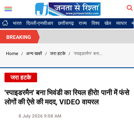
भारत
दिल्ली-एनसीआर
छत्तीसगढ़
राज्य
विश्व
खेल
व्यापार
म
BREAKING
Home
अन्य खबरें
जरा हटके
'स्पाइडरमैन' बना...
/
/
/
जरा हटके
'स्पाइडरमैन' बना भिवंडी का रियल हीरो! पानी में फंसे
लोगों की ऐसे की मदद, VIDEO वायरल
8 July 2026 9:08 AM