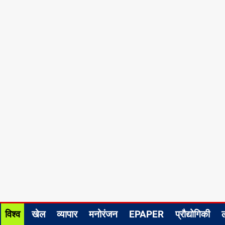
विश्व
खेल
व्यापार
मनोरंजन
EPAPER
प्रौद्योगिकी