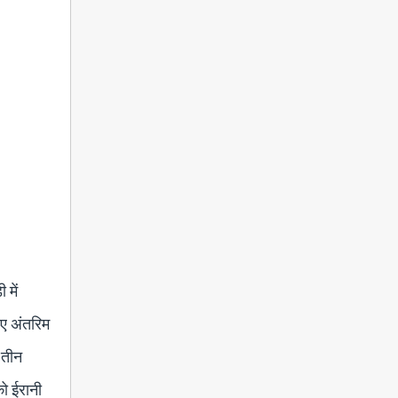
 में
लिए अंतरिम
 तीन
को ईरानी