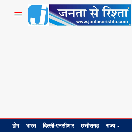
होम
भारत
दिल्ली-एनसीआर
छत्तीसगढ़
राज्य