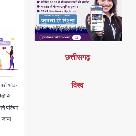
छत्तीसगढ़
विश्व
जारों शोक
ों ने
सने पश्चिम
े जाया