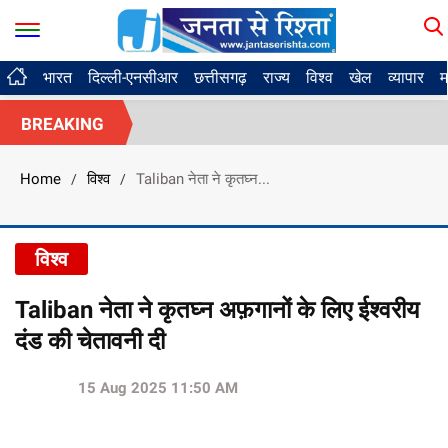
भारत
दिल्ली-एनसीआर
छत्तीसगढ़
राज्य
विश्व
खेल
व्यापार
म
BREAKING
Home
विश्व
Taliban नेता ने कृतघ्न...
/
/
विश्व
Taliban नेता ने कृतघ्न अफ़गानों के लिए ईश्वरीय
दंड की चेतावनी दी
15 Aug 2025 11:50 AM