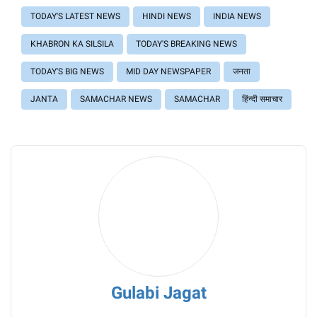
TODAY'S LATEST NEWS
HINDI NEWS
INDIA NEWS
KHABRON KA SILSILA
TODAY'S BREAKING NEWS
TODAY'S BIG NEWS
MID DAY NEWSPAPER
जनता
JANTA
SAMACHAR NEWS
SAMACHAR
हिंन्दी समाचार
Gulabi Jagat