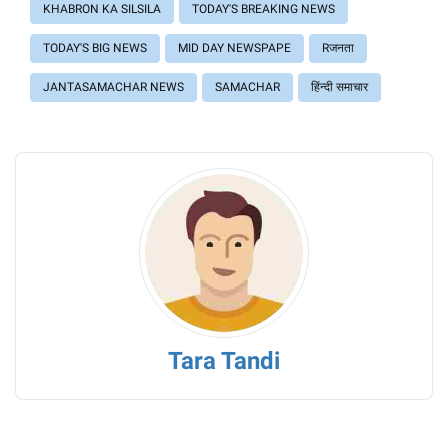
KHABRON KA SILSILA
TODAY'S BREAKING NEWS
TODAY'S BIG NEWS
MID DAY NEWSPAPE
Rजनता
JANTASAMACHAR NEWS
SAMACHAR
हिंन्दी समाचार
Tara Tandi