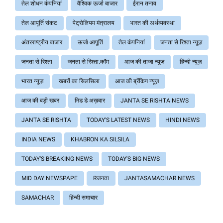
तेल शोधन कंपनियां
वैश्विक ऊर्जा बाजार
ईरान तनाव
तेल आपूर्ति संकट
पेट्रोलियम मंत्रालय
भारत की अर्थव्यवस्था
अंतरराष्ट्रीय बाजार
ऊर्जा आपूर्ति
तेल कंपनियां
जनता से रिश्ता न्यूज़
जनता से रिश्ता
जनता से रिश्ता.कॉम
आज की ताजा न्यूज़
हिंन्दी न्यूज़
भारत न्यूज़
खबरों का सिलसिला
आज की ब्रेंकिग न्यूज़
आज की बड़ी खबर
मिड डे अख़बार
JANTA SE RISHTA NEWS
JANTA SE RISHTA
TODAY'S LATEST NEWS
HINDI NEWS
INDIA NEWS
KHABRON KA SILSILA
TODAY'S BREAKING NEWS
TODAY'S BIG NEWS
MID DAY NEWSPAPE
Rजनता
JANTASAMACHAR NEWS
SAMACHAR
हिंन्दी समाचार