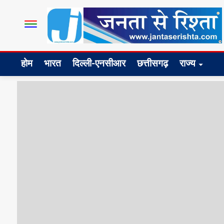
होम
भारत
दिल्ली-एनसीआर
छत्तीसगढ़
राज्य