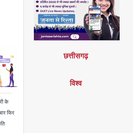
छत्तीसगढ़
विश्व
री के
 बार फिर
ुति