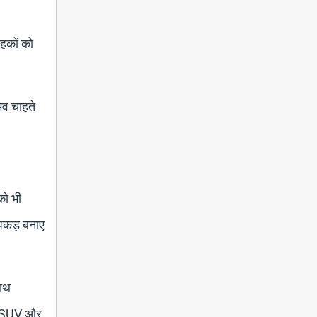
ाहकों को
भव चाहते
को भी
 पकड़ बनाए
साथ
ें SUV और