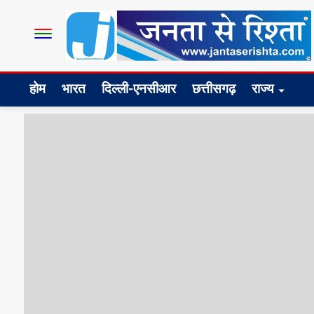
होम
भारत
दिल्ली-एनसीआर
छत्तीसगढ़
राज्य