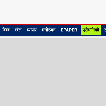
विश्व
खेल
व्यापार
मनोरंजन
EPAPER
प्रौद्योगिकी