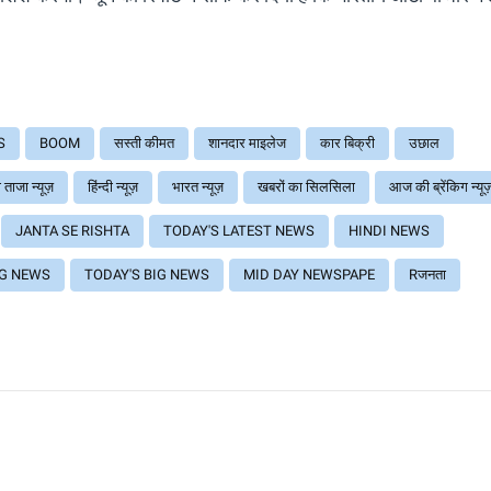
S
BOOM
सस्ती कीमत
शानदार माइलेज
कार बिक्री
उछाल
ताजा न्यूज़
हिंन्दी न्यूज़
भारत न्यूज़
खबरों का सिलसिला
आज की ब्रेंकिग न्यू
JANTA SE RISHTA
TODAY'S LATEST NEWS
HINDI NEWS
NG NEWS
TODAY'S BIG NEWS
MID DAY NEWSPAPE
Rजनता