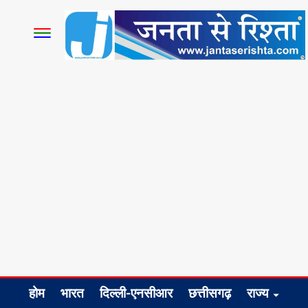
होम
भारत
दिल्ली-एनसीआर
छत्तीसगढ़
राज्य