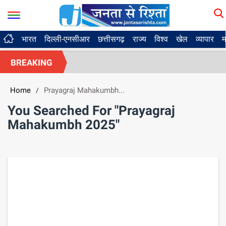
भारत
दिल्ली-एनसीआर
छत्तीसगढ़
राज्य
विश्व
खेल
व्यापार
म
BREAKING
Home
Prayagraj Mahakumbh...
/
You Searched For "Prayagraj
Mahakumbh 2025"