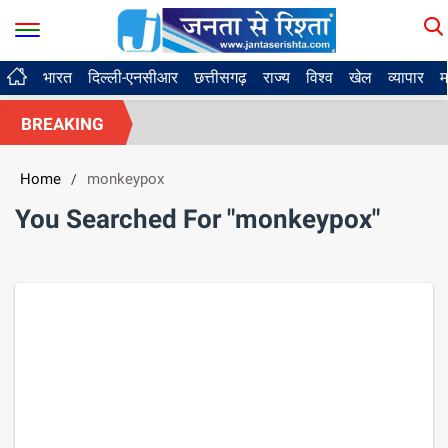
भारत
दिल्ली-एनसीआर
छत्तीसगढ़
राज्य
विश्व
खेल
व्यापार
म
BREAKING
Home
monkeypox
/
You Searched For "monkeypox"