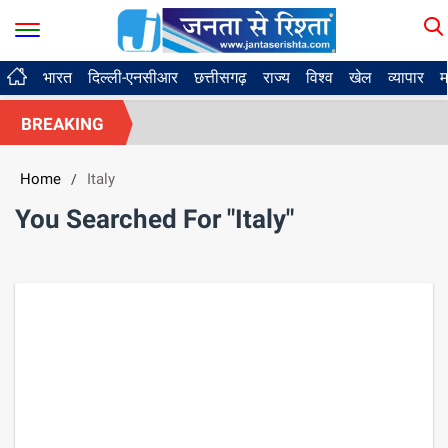
भारत
दिल्ली-एनसीआर
छत्तीसगढ़
राज्य
विश्व
खेल
व्यापार
म
BREAKING
Home
Italy
/
You Searched For "Italy"