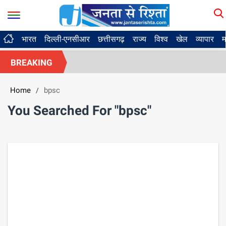
भारत
दिल्ली-एनसीआर
छत्तीसगढ़
राज्य
विश्व
खेल
व्यापार
म
BREAKING
Home
bpsc
/
You Searched For "bpsc"