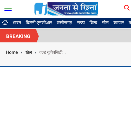
भारत
दिल्ली-एनसीआर
छत्तीसगढ़
राज्य
विश्व
खेल
व्यापार
म
BREAKING
Home
खेल
वर्ल्ड यूनिवर्सिटी...
/
/