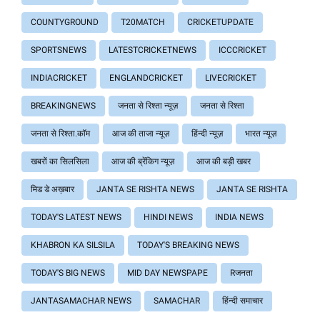
COUNTYGROUND
T20MATCH
CRICKETUPDATE
SPORTSNEWS
LATESTCRICKETNEWS
ICCCRICKET
INDIACRICKET
ENGLANDCRICKET
LIVECRICKET
BREAKINGNEWS
जनता से रिश्ता न्यूज़
जनता से रिश्ता
जनता से रिश्ता.कॉम
आज की ताजा न्यूज़
हिंन्दी न्यूज़
भारत न्यूज़
खबरों का सिलसिला
आज की ब्रेंकिग न्यूज़
आज की बड़ी खबर
मिड डे अख़बार
JANTA SE RISHTA NEWS
JANTA SE RISHTA
TODAY'S LATEST NEWS
HINDI NEWS
INDIA NEWS
KHABRON KA SILSILA
TODAY'S BREAKING NEWS
TODAY'S BIG NEWS
MID DAY NEWSPAPE
Rजनता
JANTASAMACHAR NEWS
SAMACHAR
हिंन्दी समाचार