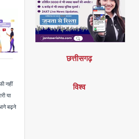
छत्तीसगढ़
फी नहीं
विश्व
ारी या
आगे बढ़ने