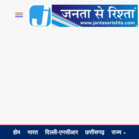
होम
भारत
दिल्ली-एनसीआर
छत्तीसगढ़
राज्य