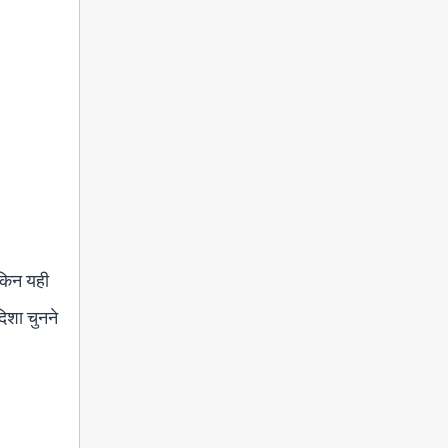
ेकिन यही
िशा चुनने