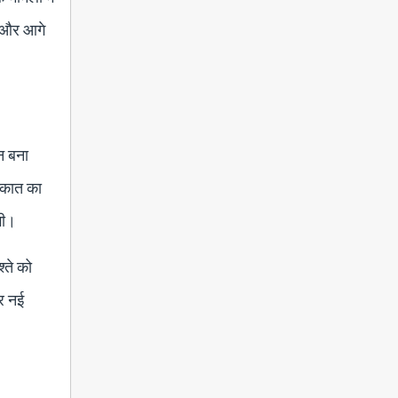
ै और आगे
न बना
लाकात का
गी।
्ते को
कर नई