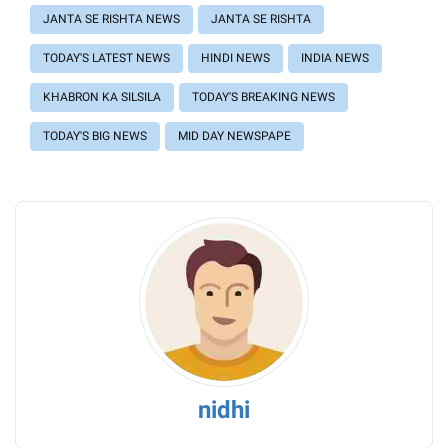
JANTA SE RISHTA NEWS
JANTA SE RISHTA
TODAY'S LATEST NEWS
HINDI NEWS
INDIA NEWS
KHABRON KA SILSILA
TODAY'S BREAKING NEWS
TODAY'S BIG NEWS
MID DAY NEWSPAPE
nidhi