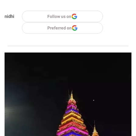
nidhi
Follow us on
Preferred on