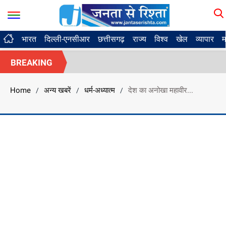
भारत
दिल्ली-एनसीआर
छत्तीसगढ़
राज्य
विश्व
खेल
व्यापार
म
BREAKING
Home
अन्य खबरें
धर्म-अध्यात्म
देश का अनोखा महावीर...
/
/
/