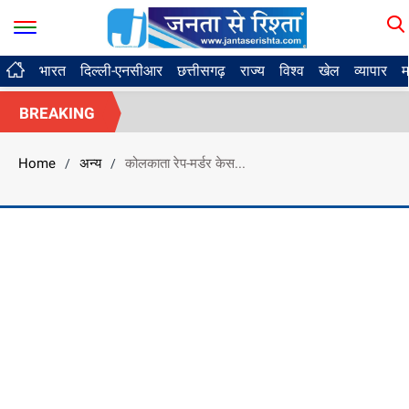
भारत
दिल्ली-एनसीआर
छत्तीसगढ़
राज्य
विश्व
खेल
व्यापार
म
BREAKING
Home
अन्य
कोलकाता रेप-मर्डर केस...
/
/