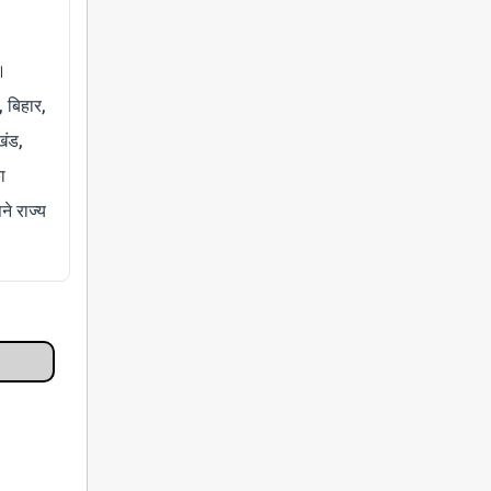
।
, बिहार,
खंड,
ा
े राज्य