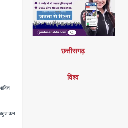
छत्तीसगढ़
विश्व
ंभावित
न बहुत कम