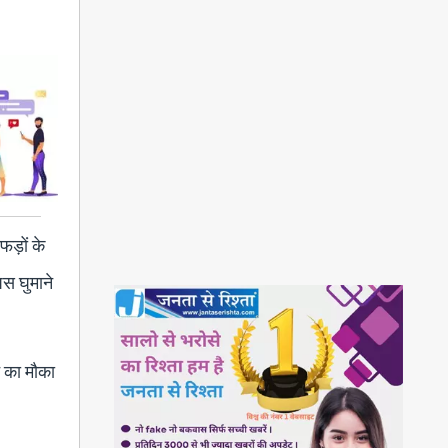
फड़ों के
पस घुमाने
े का मौका