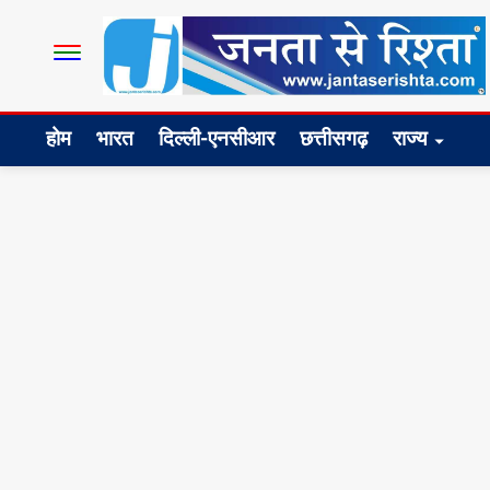
होम
भारत
दिल्ली-एनसीआर
छत्तीसगढ़
राज्य