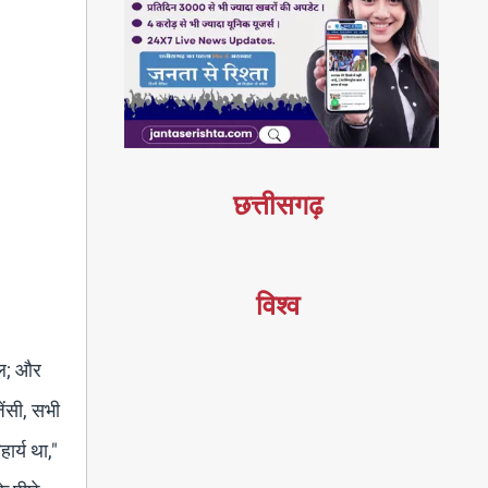
छत्तीसगढ़
विश्व
ल; और
ेंसी, सभी
ार्य था,"