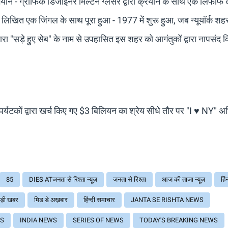
ान - ग्राफिक डिजाइनर मिल्टन ग्लेसर द्वारा क्रेयॉन के साथ एक लिफाफे क
लिखित एक जिंगल के साथ पूरा हुआ - 1977 में शुरू हुआ, जब न्यूयॉर्क श
ारा "सड़े हुए सेब" के नाम से उपहासित इस शहर को आगंतुकों द्वारा नापसंद 
, पर्यटकों द्वारा खर्च किए गए $3 बिलियन का श्रेय सीधे तौर पर "I ♥ NY" 
85
DIES ATजनता से रिश्ता न्यूज़
जनता से रिश्ता
आज की ताजा न्यूज़
हिंन
ड़ी खबर
मिड डे अख़बार
हिंन्दी समाचार
JANTA SE RISHTA NEWS
WS
INDIA NEWS
SERIES OF NEWS
TODAY'S BREAKING NEWS