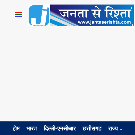
होम
भारत
दिल्ली-एनसीआर
छत्तीसगढ़
राज्य