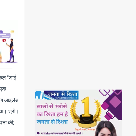
सफल "आई
र एक
न्ग आइलैंड
 था।
श्री।
्पना की;