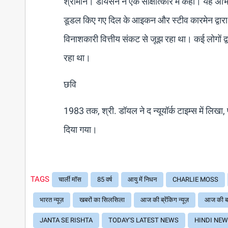
श्रीमान। डायसन ने एक साक्षात्कार में कहा। यह अभिय
डूडल किए गए दिल के आइकन और स्टीव कारमेन द्वारा 
विनाशकारी वित्तीय संकट से जूझ रहा था। कई लोगों द्व
रहा था।
छवि
1983 तक, श्री. डॉयल ने द न्यूयॉर्क टाइम्स में लिखा
दिया गया।
TAGS
चार्ली मॉस
85 वर्ष
आयु में निधन
CHARLIE MOSS
भारत न्यूज़
खबरों का सिलसिला
आज की ब्रेंकिग न्यूज़
आज की ब
JANTA SE RISHTA
TODAY'S LATEST NEWS
HINDI NE